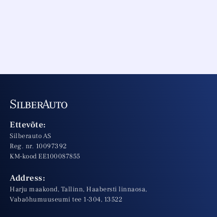
Slide 2 of 2.
Slide 2 of 2.
Ettevõte:
Silberauto AS
Reg. nr. 10097392
KM-kood EE100087855
Address:
Harju maakond, Tallinn, Haabersti linnaosa,
Vabaõhumuuseumi tee 1-304, 13522